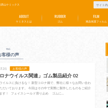
社西山ケミックス
ABOUT
RUBBER
FILM
ケミタスとは
ゴム
液晶保護フィルム
TAG
お客様の声
7.31
お客様の声
ロナウイルス関連」ゴム製品紹介 02
ウイルスに負けるな！ 新型コロナ禍で、弊社に様々なお問い合わ
ただいております。 今回はその中で実際に製作したものをご紹介
ます！ フェイスシールド滑り止め ゴムに…