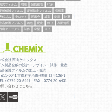
光沢フィルム
切削
加硫接着
印刷
反射低減フィルム
反射防止フィルム
収縮率
天然ゴム
小ロット
展示会
成型
樹脂
比重
液晶保護フィルム
着色
硬度
練り
表面処理
西山ケミックス
試作
金型
ＣＲ
株式会社 西山ケミックス
ゴム製品全般の設計・デザイン・試作・量産
液晶保護フィルムの加工・販売
〒611-0041 京都府宇治市槇島町目川138-1
EL：0774-20-6441 FAX：0774-20-6431
お問い合わせはこちら