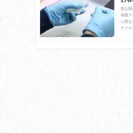
急な頼
保護フ
ら間を
アイテ