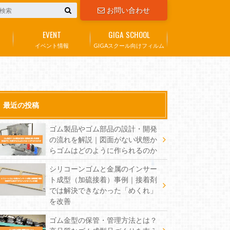
お問い合わせ
EVENT
GIGA SCHOOL
イベント情報
GIGAスクール向けフィルム
最近の投稿
ゴム製品やゴム部品の設計・開発
の流れを解説｜図面がない状態か
らゴムはどのように作られるのか
シリコーンゴムと金属のインサー
ト成型（加硫接着）事例｜接着剤
では解決できなかった「めくれ」
を改善
ゴム金型の保管・管理方法とは？