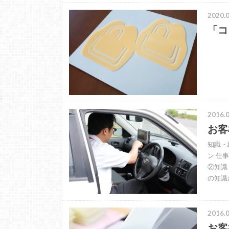
2020.0
「コ
2016.0
お客
知識・
ン 仕
②知識
の知識
2016.0
お客