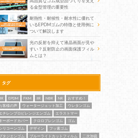
高品質なゴム成型品づくりを支え
る金型管理の重要性
耐熱性・耐候性・耐水性に優れて
いるEPDMゴムの特徴と使用例に
ついて解説します
光の反射を抑えて液晶画面が見や
すい？反射防止の画面保護フィル
ムとは？
タグ
BR
EPDM
FKM
IIR
NBR
NR
おすすめ！
お客様の声
ウォータージェット加工
ウレタンゴム
エチレンプロピレンジエンゴム
エラストマー
キーボードカバー
クロロプレンゴム
ゴム
シリコーンゴム
デザイン
フッ素ゴム
ブタジエンゴム
ブルーライトカットフィルム
二次加硫