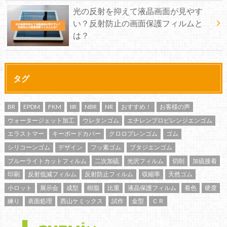
光の反射を抑えて液晶画面が見やす
い？反射防止の画面保護フィルムと
は？
タグ
BR
EPDM
FKM
IIR
NBR
NR
おすすめ！
お客様の声
ウォータージェット加工
ウレタンゴム
エチレンプロピレンジエンゴム
エラストマー
キーボードカバー
クロロプレンゴム
ゴム
シリコーンゴム
デザイン
フッ素ゴム
ブタジエンゴム
ブルーライトカットフィルム
二次加硫
光沢フィルム
切削
加硫接着
印刷
反射低減フィルム
反射防止フィルム
収縮率
天然ゴム
小ロット
展示会
成型
樹脂
比重
液晶保護フィルム
着色
硬度
練り
表面処理
西山ケミックス
試作
金型
ＣＲ