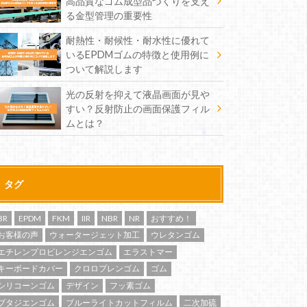
高品質なゴム成型品づくりを支え
る金型管理の重要性
耐熱性・耐候性・耐水性に優れて
いるEPDMゴムの特徴と使用例に
ついて解説します
光の反射を抑えて液晶画面が見や
すい？反射防止の画面保護フィル
ムとは？
タグ
BR
EPDM
FKM
IIR
NBR
NR
おすすめ！
お客様の声
ウォータージェット加工
ウレタンゴム
エチレンプロピレンジエンゴム
エラストマー
キーボードカバー
クロロプレンゴム
ゴム
シリコーンゴム
デザイン
フッ素ゴム
ブタジエンゴム
ブルーライトカットフィルム
二次加硫