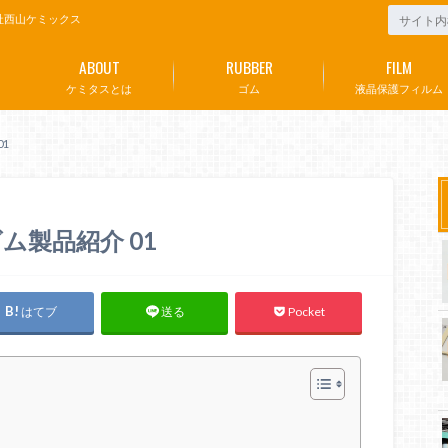
社西山ケミックス
ABOUT
RUBBER
FILM
ケミタスとは
ゴム
液晶保護フィルム
1
製品紹介 01
はてブ
Pocket
送る