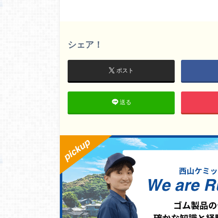
シェア！
ポスト
送る