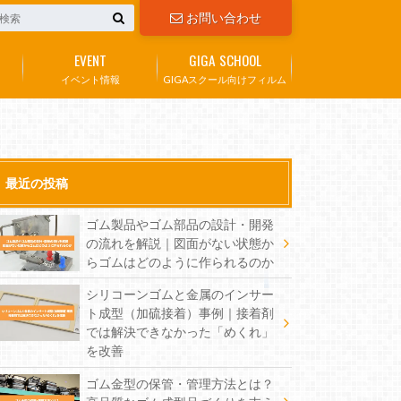
お問い合わせ
EVENT
GIGA SCHOOL
イベント情報
GIGAスクール向けフィルム
最近の投稿
ゴム製品やゴム部品の設計・開発
の流れを解説｜図面がない状態か
らゴムはどのように作られるのか
シリコーンゴムと金属のインサー
ト成型（加硫接着）事例｜接着剤
では解決できなかった「めくれ」
を改善
ゴム金型の保管・管理方法とは？