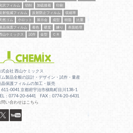
光沢フィルム
切削
加硫接着
印刷
反射低減フィルム
反射防止フィルム
収縮率
天然ゴム
小ロット
展示会
成型
樹脂
比重
液晶保護フィルム
着色
硬度
練り
表面処理
西山ケミックス
試作
金型
ＣＲ
株式会社 西山ケミックス
ゴム製品全般の設計・デザイン・試作・量産
液晶保護フィルムの加工・販売
〒611-0041 京都府宇治市槇島町目川138-1
EL：0774-20-6441 FAX：0774-20-6431
お問い合わせはこちら